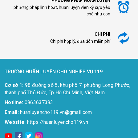
PHƯƠNG PHÁP HUẤN LUYỆN
phương pháp linh hoạt, huấn luyện viên kỳ cựu yêu
chó như con
CHI PHÍ
Chi phí hợp lý, đưa đón miễn phí
TRƯỜNG HUẤN LUYỆN CHÓ NGHIỆP VỤ 119
Cơ sở 1:
98 đường số 5, khu phố 7, phường Long Phước,
thành phố Thủ Đức, Tp Hồ Chí Minh, Việt Nam
Hotline:
0963637393​
Email:
huanluyencho119.vn@gmail.com
Website:
https://huanluyencho119.vn