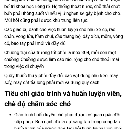
bố trí khoa học riêng rẽ. Hệ thống thoát nước, chỗ thải chất
bẩn phải thông suốt vì nếu vị ứ nghẹn sẽ gây bệnh cho chó.
Mùi hôi cũng phải được khử trùng liên tục.
Các giáo cụ dành cho việc huấn luyện chó như xe cộ, rào
chắn, vòng lửa, hầm chui, cầu thang bộ, dây xích, mõm, vòng
cổ, bao tay phải mới và đầy đủ.
Chuồng trại của trường tốt phải là inox 304, mỗi con một
chuồng. Chuồng được làm cao ráo, rộng cho chó thoải mái
trong việc di chuyển.
Quầy thuốc thú y phải đầy đủ, các vật dụng như kéo, máy
sấy, máy cắt tỉa lông phải mới và đúng quy cách.
Tiêu chí giáo trình và huấn luyện viên,
chế độ chăm sóc chó
Giáo trình huấn luyện chó phải được cơ quan quân đội
cấp phép. Bên cạnh đó là sự sáng tạo trong công tác
huấn luyện của người dạy. Đòi hỏi huấn luyện viên phải