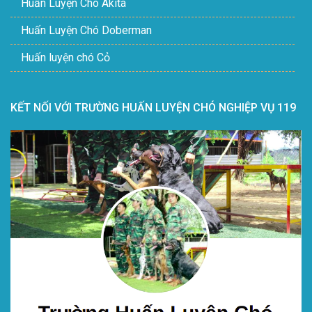
Huấn Luyện Chó Akita
Huấn Luyện Chó Doberman
Huấn luyện chó Cỏ
KẾT NỐI VỚI TRƯỜNG HUẤN LUYỆN CHÓ NGHIỆP VỤ 119