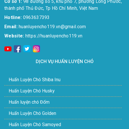
Cơ sở 1:
98 đường số 5, khu phố 7, phường Long Phước,
thành phố Thủ Đức, Tp Hồ Chí Minh, Việt Nam
Hotline:
0963637393​
Email:
huanluyencho119.vn@gmail.com
Website:
https://huanluyencho119.vn
DỊCH VỤ HUẤN LUYỆN CHÓ
Huấn Luyện Chó Shiba Inu
Huấn Luyện Chó Husky
Huấn luyện chó Đốm
Huấn Luyện Chó Golden
Huấn Luyện Chó Samoyed