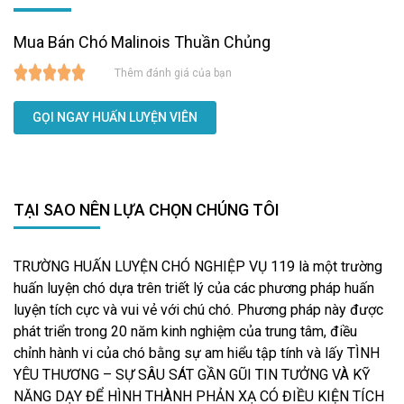
Mua Bán Chó Malinois Thuần Chủng
Thêm đánh giá của bạn
GỌI NGAY HUẤN LUYỆN VIÊN
TẠI SAO NÊN LỰA CHỌN CHÚNG TÔI
TRƯỜNG HUẤN LUYỆN CHÓ NGHIỆP VỤ 119 là một trường
huấn luyện chó dựa trên triết lý của các phương pháp huấn
luyện tích cực và vui vẻ với chú chó. Phương pháp này được
phát triển trong 20 năm kinh nghiệm của trung tâm, điều
chỉnh hành vi của chó bằng sự am hiểu tập tính và lấy TÌNH
YÊU THƯƠNG – SỰ SÂU SÁT GẦN GŨI TIN TƯỞNG VÀ KỸ
NĂNG DẠY ĐỂ HÌNH THÀNH PHẢN XẠ CÓ ĐIỀU KIỆN TÍCH