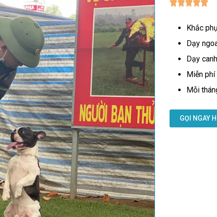
Khắc phục
Dạy ngoan
Dạy canh 
Miễn phí
Mỗi thán
GỌI NGAY H