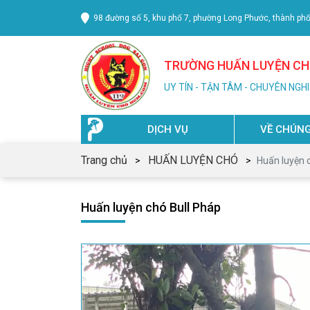
98 đường số 5, khu phố 7, phường Long Phước, thành ph
TRƯỜNG HUẤN LUYỆN CHÓ
UY TÍN - TẬN TÂM - CHUYÊN NGH
DỊCH VỤ
VỀ CHÚNG
Trang chủ
HUẤN LUYỆN CHÓ
Huấn luyện 
Huấn luyện chó Bull Pháp