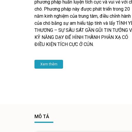
phương pháp huấn luyện tích cực và vui vẻ với c
chó. Phương pháp này được phát triển trong 20
năm kinh nghiệm của trung tâm, điều chỉnh hành 
của chó bằng sự am hiểu tập tính và lấy TÌNH 
THƯƠNG – SỰ SÂU SÁT GẦN GŨI TIN TƯỞNG 
KỸ NĂNG DẠY ĐỂ HÌNH THÀNH PHẢN XẠ CÓ
ĐIỀU KIỆN TÍCH CỰC Ở CÚN.
Xem thêm
MÔ TẢ