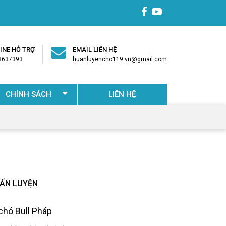
INE HỖ TRỢ
EMAIL LIÊN HỆ
3637393​
huanluyencho119.vn@gmail.com
CHÍNH SÁCH
LIÊN HỆ
UẤN LUYỆN
chó Bull Pháp