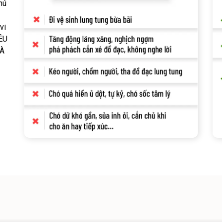
hú
vi
YÊU
VÀ