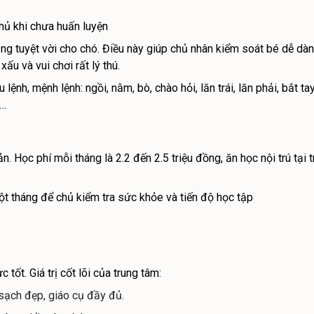
hủ khi chưa huấn luyện
ăng tuyệt vời cho chó. Điều này giúp chủ nhân kiểm soát bé dễ dà
xấu và vui chơi rất lý thú.
ệnh, mệnh lệnh: ngồi, nằm, bò, chào hỏi, lăn trái, lăn phải, bắt t
ỗ…
n. Học phí mỗi tháng là 2.2 đến 2.5 triệu đồng, ăn học nội trú tạ
t tháng để chủ kiểm tra sức khỏe và tiến độ học tập
tốt. Giá trị cốt lõi của trung tâm:
 sạch đẹp, giáo cụ đầy đủ.