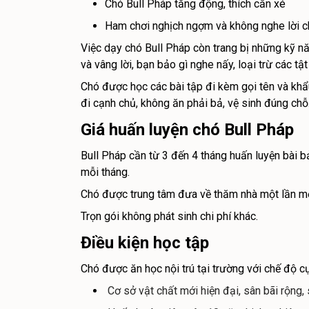
Chó Bull Pháp tăng động, thích cắn xé
Ham chơi nghịch ngợm và không nghe lời c
Việc dạy chó Bull Pháp còn trang bị những kỹ n
và vâng lời, bạn bảo gì nghe nấy, loại trừ các tật 
Chó được học các bài tập đi kèm gọi tên và khẩu l
đi cạnh chủ, không ăn phải bả, vệ sinh đúng ch
Giá huấn luyện chó Bull Pháp
Bull Pháp cần từ 3 đến 4 tháng huấn luyện bài bả
mỗi tháng.
Chó được trung tâm đưa về thăm nhà một lần mộ
Trọn gói không phát sinh chi phí khác.
Điều kiện học tập
Chó được ăn học nội trú tại trường với chế độ cực 
Cơ sở vật chất mới hiện đại, sân bãi rộng,