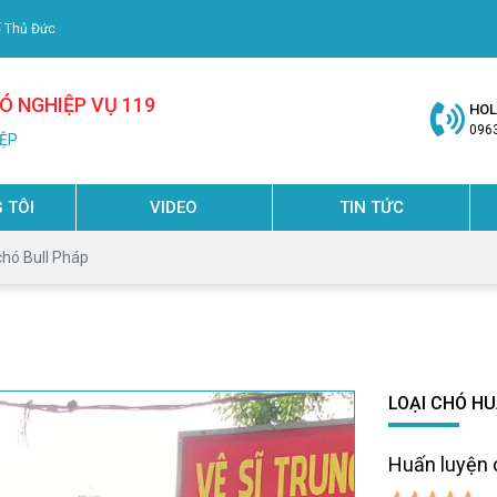
ố Thủ Đức
 NGHIỆP VỤ 119
HOL
096
IỆP
 TÔI
VIDEO
TIN TỨC
chó Bull Pháp
LOẠI CHÓ H
Huấn luyện 