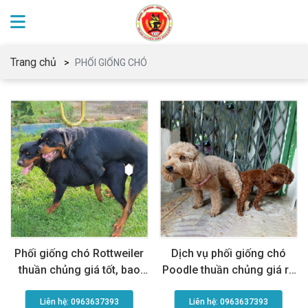
Trang chủ
PHỐI GIỐNG CHÓ
Phối giống chó Rottweiler
Dịch vụ phối giống chó
thuần chủng giá tốt, bao
Poodle thuần chủng giá rẻ
đậu, nhanh gọn, chất lượng
chất lượng cao
cao
Liên hệ: 0963637393​
Liên hệ: 0963637393​