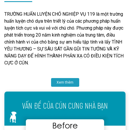
TRƯỜNG HUẤN LUYỆN CHÓ NGHIỆP VỤ 119 là một trường
huấn luyện chó dựa trên triết lý của các phương pháp huấn
luyện tích cực và vui vẻ với chú chó. Phương pháp này được
phát triển trong 20 năm kinh nghiệm của trung tâm, điều
chỉnh hành vi của chó bằng sự am hiểu tập tính và lấy TÌNH
YÊU THƯƠNG – SỰ SÂU SÁT GẦN GŨI TIN TƯỞNG VÀ KỸ
NĂNG DẠY ĐỂ HÌNH THÀNH PHẢN XẠ CÓ ĐIỀU KIỆN TÍCH
CỰC Ở CÚN.
Xem thêm