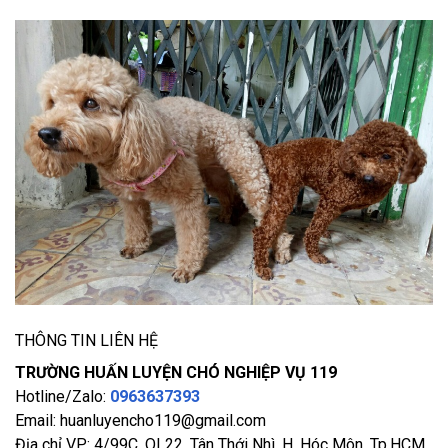
THÔNG TIN LIÊN HỆ
TRƯỜNG HUẤN LUYỆN CHÓ NGHIỆP VỤ 119
Hotline/Zalo:
0963637393​
Email: huanluyencho119@gmail.com
Địa chỉ VP: 4/99C, QL22, Tân Thới Nhì, H. Hóc Môn, Tp.HCM