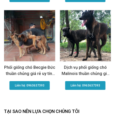
Phối giống chó Becgie Đức
Dịch vụ phối giống chó
thuần chủng giá rẻ uy tín,
Malinois thuần chủng giá
bao đậu chất lượng cao,
tốt, bao đậu, tiện lợi và uy
nhanh chóng tiện lợi
tín nhất
Liên hệ: 0963637393​
Liên hệ: 0963637393​
TẠI SAO NÊN LỰA CHỌN CHÚNG TÔI