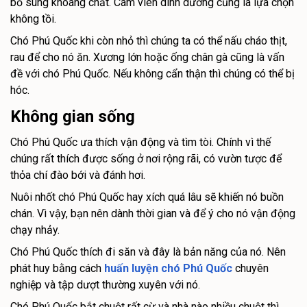
bổ sung khoáng chất. Cám viên dinh dưỡng cũng là lựa chọn
không tồi.
Chó Phú Quốc khi còn nhỏ thì chúng ta có thể nấu cháo thịt,
rau để cho nó ăn. Xương lớn hoặc ống chân gà cũng là vấn
đề với chó Phú Quốc. Nếu không cẩn thận thì chúng có thể bị
hóc.
Không gian sống
Chó Phú Quốc ưa thích vận động và tìm tòi. Chính vì thế
chúng rất thích được sống ở nơi rộng rãi, có vườn tược để
thỏa chí đào bới và đánh hơi.
Nuôi nhốt chó Phú Quốc hay xích quá lâu sẽ khiến nó buồn
chán. Vì vậy, bạn nên dành thời gian và để ý cho nó vận động
chạy nhảy.
Chó Phú Quốc thích đi săn và đây là bản năng của nó. Nên
phát huy bằng cách
huấn luyện chó Phú Quốc
chuyên
nghiệp và tập dượt thường xuyên với nó.
Chó Phú Quốc bắt chuột rất cừ và nhà nào nhiều chuột thì