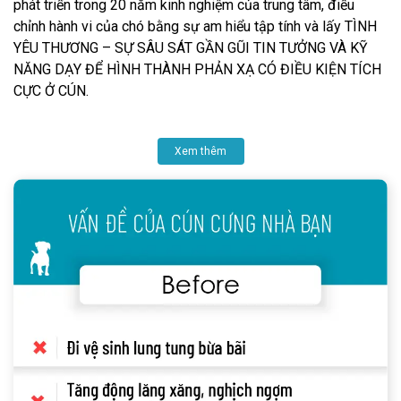
phát triển trong 20 năm kinh nghiệm của trung tâm, điều
chỉnh hành vi của chó bằng sự am hiểu tập tính và lấy TÌNH
YÊU THƯƠNG – SỰ SÂU SÁT GẦN GŨI TIN TƯỞNG VÀ KỸ
NĂNG DẠY ĐỂ HÌNH THÀNH PHẢN XẠ CÓ ĐIỀU KIỆN TÍCH
CỰC Ở CÚN.
Xem thêm