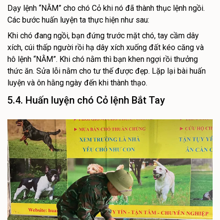
Dạy lệnh “NẰM” cho chó Cỏ khi nó đã thành thục lệnh ngồi.
Các bước huấn luyện ta thực hiện như sau:
Khi chó đang ngồi, bạn đứng trước mặt chó, tay cầm dây
xích, cúi thấp người rồi hạ dây xích xuống đất kéo căng và
hô lệnh “NẰM”. Khi chó nằm thì bạn khen ngợi rồi thưởng
thức ăn. Sửa lỗi nằm cho tư thế được đẹp. Lặp lại bài huấn
luyện và ôn hằng ngày đến khi thành thạo.
5.4. Huấn luyện chó Cỏ lệnh Bắt Tay