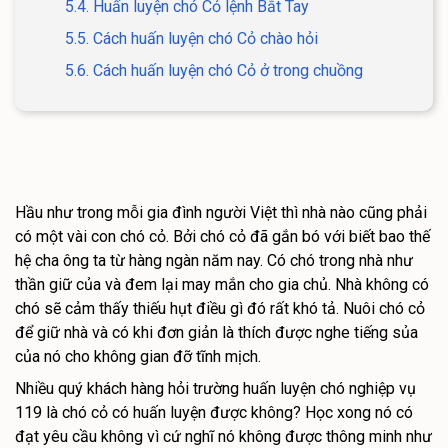
5.4. Huấn luyện chó Cỏ lệnh Bắt Tay
5.5. Cách huấn luyện chó Cỏ chào hỏi
5.6. Cách huấn luyện chó Cỏ ở trong chuồng
Hầu như trong mỗi gia đình người Việt thì nhà nào cũng phải
có một vài con chó cỏ. Bởi chó cỏ đã gắn bó với biết bao thế
hệ cha ông ta từ hàng ngàn năm nay. Có chó trong nhà như
thần giữ của và đem lại may mắn cho gia chủ. Nhà không có
chó sẽ cảm thấy thiếu hụt điều gì đó rất khó tả. Nuôi chó cỏ
để giữ nhà và có khi đơn giản là thích được nghe tiếng sủa
của nó cho không gian đỡ tĩnh mịch.
Nhiều quý khách hàng hỏi trường huấn luyện chó nghiệp vụ
119 là chó cỏ có huấn luyện được không? Học xong nó có
đạt yêu cầu không vì cứ nghĩ nó không được thông minh như