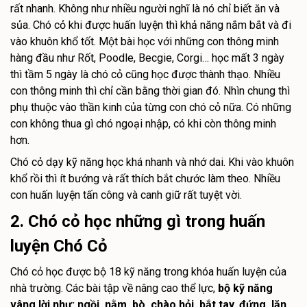
rất nhanh. Không như nhiều người nghĩ là nó chỉ biết ăn và
sủa. Chó cỏ khi được huấn luyện thì khả năng nắm bắt và đi
vào khuôn khổ tốt. Một bài học với những con thông minh
hàng đầu như Rốt, Poodle, Becgie, Corgi… học mất 3 ngày
thì tầm 5 ngày là chó cỏ cũng học được thành thạo. Nhiều
con thông minh thì chỉ cần bằng thời gian đó. Nhìn chung thì
phụ thuộc vào thần kinh của từng con chó cỏ nữa. Có những
con không thua gì chó ngoại nhập, có khi còn thông minh
hơn.
Chó cỏ dạy kỹ năng học khá nhanh và nhớ dai. Khi vào khuôn
khổ rồi thì ít bướng và rất thích bắt chước làm theo. Nhiều
con huấn luyện tấn công và canh giữ rất tuyệt vời.
2. Chó cỏ học những gì trong huấn
luyện Chó Cỏ
Chó cỏ học được bộ 18 kỹ năng trong khóa huấn luyện của
nhà trường. Các bài tập về nâng cao thể lực,
bộ kỹ năng
vâng lời như: ngồi, nằm, bò, chào hỏi, bắt tay, đứng, lăn,