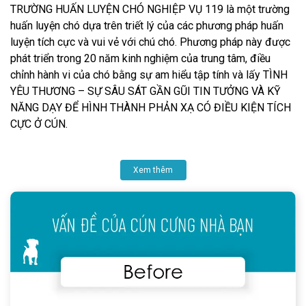
TRƯỜNG HUẤN LUYỆN CHÓ NGHIỆP VỤ 119 là một trường
huấn luyện chó dựa trên triết lý của các phương pháp huấn
luyện tích cực và vui vẻ với chú chó. Phương pháp này được
phát triển trong 20 năm kinh nghiệm của trung tâm, điều
chỉnh hành vi của chó bằng sự am hiểu tập tính và lấy TÌNH
YÊU THƯƠNG – SỰ SÂU SÁT GẦN GŨI TIN TƯỞNG VÀ KỸ
NĂNG DẠY ĐỂ HÌNH THÀNH PHẢN XẠ CÓ ĐIỀU KIỆN TÍCH
CỰC Ở CÚN.
Xem thêm