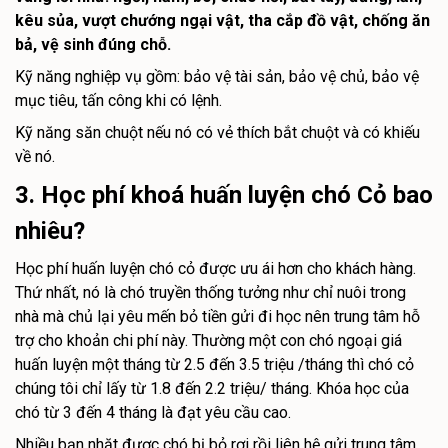
kêu sủa, vượt chướng ngại vật, tha cắp đồ vật, chống ăn
bả, vệ sinh đúng chỗ.
Kỹ năng nghiệp vụ gồm: bảo vệ tài sản, bảo vệ chủ, bảo vệ
mục tiêu, tấn công khi có lệnh.
Kỹ năng săn chuột nếu nó có vẻ thích bắt chuột và có khiếu
về nó.
3. Học phí khoá huấn luyện chó Cỏ bao
nhiêu?
Học phí huấn luyện chó cỏ được ưu ái hơn cho khách hàng.
Thứ nhất, nó là chó truyền thống tưởng như chỉ nuôi trong
nhà mà chủ lại yêu mến bỏ tiền gửi đi học nên trung tâm hỗ
trợ cho khoản chi phí này. Thường một con chó ngoại giá
huấn luyện một tháng từ 2.5 đến 3.5 triệu /tháng thì chó cỏ
chúng tôi chỉ lấy từ 1.8 đến 2.2 triệu/ tháng. Khóa học của
chó từ 3 đến 4 tháng là đạt yêu cầu cao.
Nhiều bạn nhặt được chó bị bỏ rơi rồi liên hệ gửi trung tâm