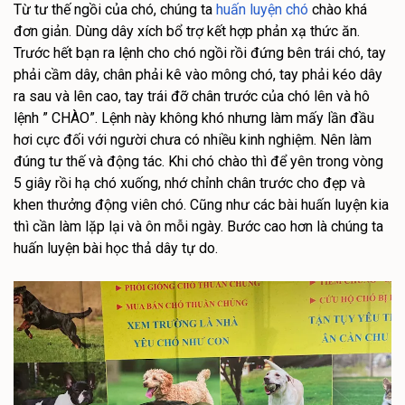
Từ tư thế ngồi của chó, chúng ta
huấn luyện chó
chào khá
đơn giản. Dùng dây xích bổ trợ kết hợp phản xạ thức ăn.
Trước hết bạn ra lệnh cho chó ngồi rồi đứng bên trái chó, tay
phải cầm dây, chân phải kê vào mông chó, tay phải kéo dây
ra sau và lên cao, tay trái đỡ chân trước của chó lên và hô
lệnh ” CHÀO”. Lệnh này không khó nhưng làm mấy lần đầu
hơi cực đối với người chưa có nhiều kinh nghiệm. Nên làm
đúng tư thế và động tác. Khi chó chào thì để yên trong vòng
5 giây rồi hạ chó xuống, nhớ chỉnh chân trước cho đẹp và
khen thưởng động viên chó. Cũng như các bài huấn luyện kia
thì cần làm lặp lại và ôn mỗi ngày. Bước cao hơn là chúng ta
huấn luyện bài học thả dây tự do.