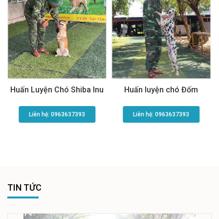
Huấn Luyện Chó Shiba Inu
Huấn luyện chó Đốm
Liên hệ: 0963637393​
Liên hệ: 0963637393​
TIN TỨC