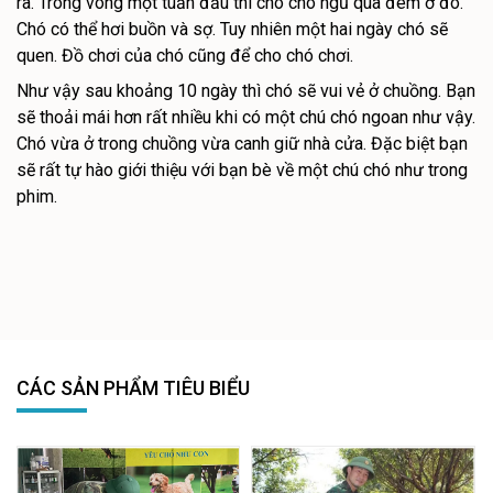
ra. Trong vòng một tuần đầu thì cho chó ngủ qua đêm ở đó.
Chó có thể hơi buồn và sợ. Tuy nhiên một hai ngày chó sẽ
quen. Đồ chơi của chó cũng để cho chó chơi.
Như vậy sau khoảng 10 ngày thì chó sẽ vui vẻ ở chuồng. Bạn
sẽ thoải mái hơn rất nhiều khi có một chú chó ngoan như vậy.
Chó vừa ở trong chuồng vừa canh giữ nhà cửa. Đặc biệt bạn
sẽ rất tự hào giới thiệu với bạn bè về một chú chó như trong
phim.
CÁC SẢN PHẨM TIÊU BIỂU