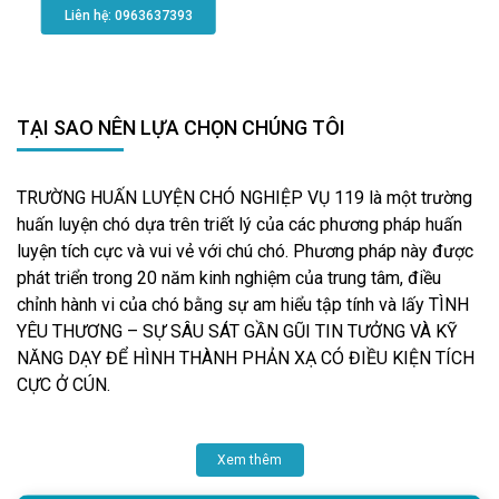
Liên hệ: 0963637393​
TẠI SAO NÊN LỰA CHỌN CHÚNG TÔI
TRƯỜNG HUẤN LUYỆN CHÓ NGHIỆP VỤ 119 là một trường
huấn luyện chó dựa trên triết lý của các phương pháp huấn
luyện tích cực và vui vẻ với chú chó. Phương pháp này được
phát triển trong 20 năm kinh nghiệm của trung tâm, điều
chỉnh hành vi của chó bằng sự am hiểu tập tính và lấy TÌNH
YÊU THƯƠNG – SỰ SÂU SÁT GẦN GŨI TIN TƯỞNG VÀ KỸ
NĂNG DẠY ĐỂ HÌNH THÀNH PHẢN XẠ CÓ ĐIỀU KIỆN TÍCH
CỰC Ở CÚN.
Xem thêm