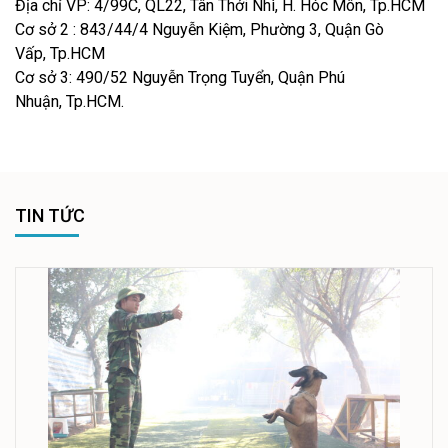
Địa chỉ VP: 4/99C, QL22, Tân Thới Nhì, H. Hóc Môn, Tp.HCM
Cơ sở 2 : 843/44/4 Nguyễn Kiệm, Phường 3, Quận Gò
Vấp, Tp.HCM
Cơ sở 3: 490/52 Nguyễn Trọng Tuyển, Quận Phú
Nhuận, Tp.HCM.
TIN TỨC