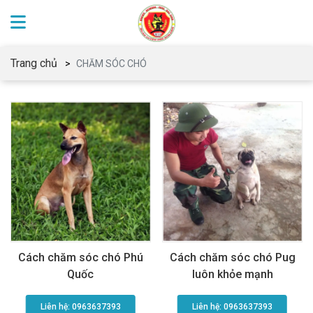
Trang chủ
CHĂM SÓC CHÓ
Cách chăm sóc chó Phú
Cách chăm sóc chó Pug
Quốc
luôn khỏe mạnh
Liên hệ: 0963637393​
Liên hệ: 0963637393​