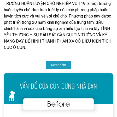
TRƯỜNG HUẤN LUYỆN CHÓ NGHIỆP VỤ 119 là một trường
huấn luyện chó dựa trên triết lý của các phương pháp huấn
luyện tích cực và vui vẻ với chú chó. Phương pháp này được
phát triển trong 20 năm kinh nghiệm của trung tâm, điều
chỉnh hành vi của chó bằng sự am hiểu tập tính và lấy TÌNH
YÊU THƯƠNG – SỰ SÂU SÁT GẦN GŨI TIN TƯỞNG VÀ KỸ
NĂNG DẠY ĐỂ HÌNH THÀNH PHẢN XẠ CÓ ĐIỀU KIỆN TÍCH
CỰC Ở CÚN.
Xem thêm