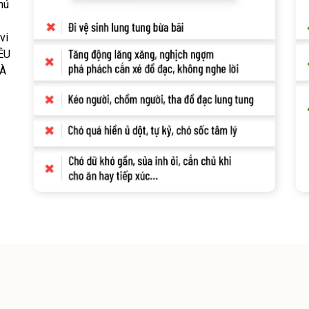
hú
vi
YÊU
VÀ