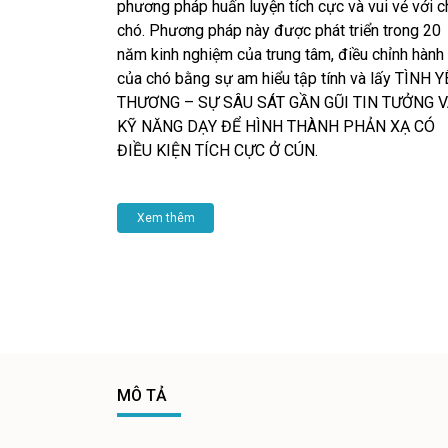
phương pháp huấn luyện tích cực và vui vẻ với c
chó. Phương pháp này được phát triển trong 20
năm kinh nghiệm của trung tâm, điều chỉnh hành 
của chó bằng sự am hiểu tập tính và lấy TÌNH 
THƯƠNG – SỰ SÂU SÁT GẦN GŨI TIN TƯỞNG 
KỸ NĂNG DẠY ĐỂ HÌNH THÀNH PHẢN XẠ CÓ
ĐIỀU KIỆN TÍCH CỰC Ở CÚN.
Xem thêm
MÔ TẢ