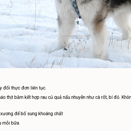
y đổi thực đơn liên tục.
áo thịt bằm kết hợp rau củ quả nấu nhuyễn như cà rốt, bí đỏ. Khô
à xương để bổ sung khoáng chất
u mỗi bữa.