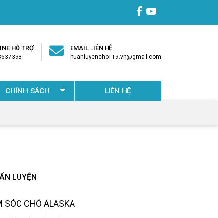
INE HỖ TRỢ
EMAIL LIÊN HỆ
3637393​
huanluyencho119.vn@gmail.com
CHÍNH SÁCH
LIÊN HỆ
UẤN LUYỆN
 SÓC CHÓ ALASKA