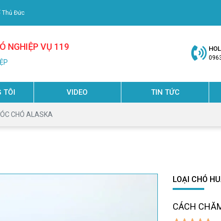
ố Thủ Đức
 NGHIỆP VỤ 119
HOL
096
IỆP
 TÔI
VIDEO
TIN TỨC
ÓC CHÓ ALASKA
LOẠI CHÓ H
CÁCH CHĂM