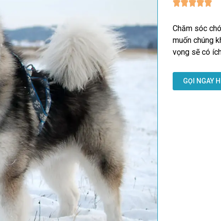
Chăm sóc chó 
muốn chúng kh
vọng sẽ có ích
GỌI NGAY H