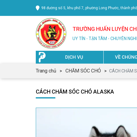
98 đường số 5, khu phố 7, phường Long Phước, thành ph
TRƯỜNG HUẤN LUYỆN CHÓ
UY TÍN - TẬN TÂM - CHUYÊN NGH
DỊCH VỤ
VỀ CHÚNG
Trang chủ
CHĂM SÓC CHÓ
CÁCH CHĂM S
CÁCH CHĂM SÓC CHÓ ALASKA