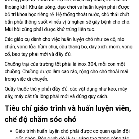
thoáng khí. Khu ăn uống, dạo chơi và huấn luyện phải được
bố trí khoa học riêng rẽ. Hệ thống thoát nước, chỗ thải chất
bẩn phải thông suốt vì nếu vị ứ nghẹn sẽ gây bệnh cho chó.
Mùi hôi cũng phải được khử trùng liên tục.
Các giáo cụ dành cho việc huấn luyện chó như xe cộ, rào
chắn, vòng lửa, hầm chui, cầu thang bộ, dây xích, mõm, vòng
cổ, bao tay phải mới và đầy đủ.
Chuồng trại của trường tốt phải là inox 304, mỗi con một
chuồng. Chuồng được làm cao ráo, rộng cho chó thoải mái
trong việc di chuyển.
Quầy thuốc thú y phải đầy đủ, các vật dụng như kéo, máy
sấy, máy cắt tỉa lông phải mới và đúng quy cách.
Tiêu chí giáo trình và huấn luyện viên,
chế độ chăm sóc chó
Giáo trình huấn luyện chó phải được cơ quan quân đội
cấp phép. Bên cạnh đó là sự sáng tạo trong công tác