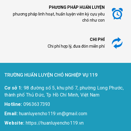
PHƯƠNG PHÁP HUẤN LUYỆN
phương pháp linh hoạt, huấn luyện viên kỳ cựu yêu
chó như con
CHI PHÍ
Chi phí hợp lý, đưa đón miễn phí
TRƯỜNG HUẤN LUYỆN CHÓ NGHIỆP VỤ 119
Cơ sở 1:
98 đường số 5, khu phố 7, phường Long Phước,
thành phố Thủ Đức, Tp Hồ Chí Minh, Việt Nam
Hotline:
0963637393​
Email:
huanluyencho119.vn@gmail.com
Website:
https://huanluyencho119.vn