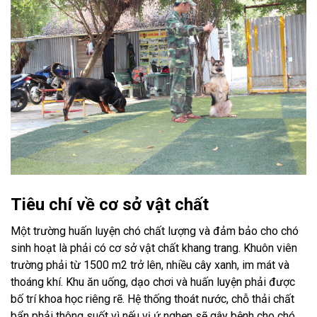
Tiêu chí về cơ sở vật chất
Một trường huấn luyện chó chất lượng và đảm bảo cho chó
sinh hoạt là phải có cơ sở vật chất khang trang. Khuôn viên
trường phải từ 1500 m2 trở lên, nhiều cây xanh, im mát và
thoáng khí. Khu ăn uống, dạo chơi và huấn luyện phải được
bố trí khoa học riêng rẽ. Hệ thống thoát nước, chỗ thải chất
bẩn phải thông suốt vì nếu vị ứ nghẹn sẽ gây bệnh cho chó.