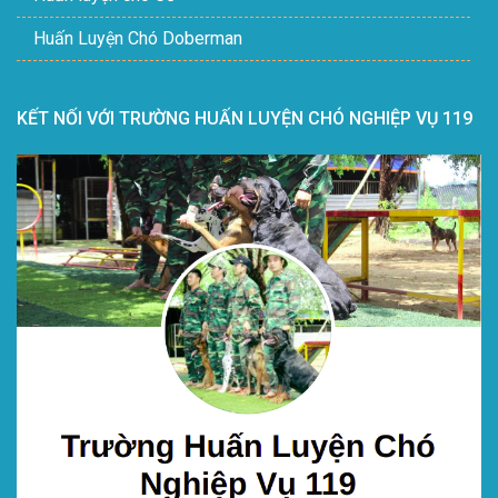
Huấn Luyện Chó Doberman
KẾT NỐI VỚI TRƯỜNG HUẤN LUYỆN CHÓ NGHIỆP VỤ 119