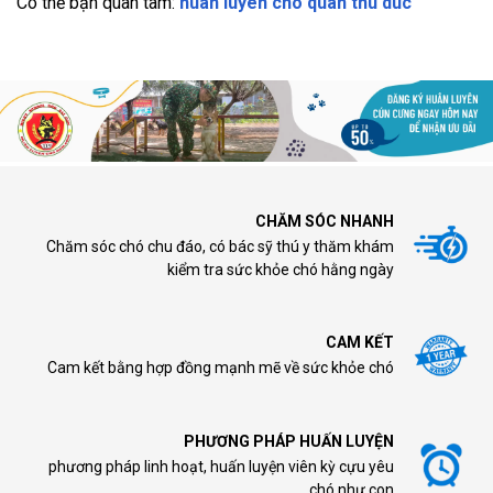
Có thể bạn quan tâm:
huan luyen cho quan thu duc
CHĂM SÓC NHANH
Chăm sóc chó chu đáo, có bác sỹ thú y thăm khám
kiểm tra sức khỏe chó hằng ngày
CAM KẾT
Cam kết bằng hợp đồng mạnh mẽ về sức khỏe chó
PHƯƠNG PHÁP HUẤN LUYỆN
phương pháp linh hoạt, huấn luyện viên kỳ cựu yêu
chó như con