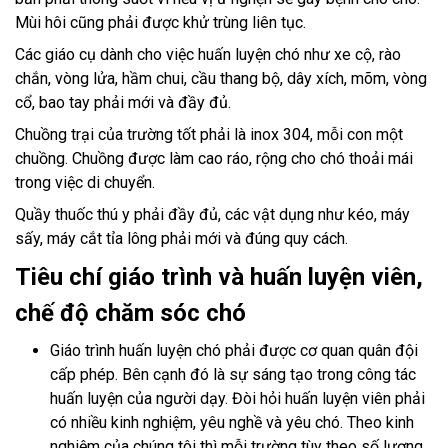
Mùi hôi cũng phải được khử trùng liên tục.
Các giáo cụ dành cho việc huấn luyện chó như xe cộ, rào
chắn, vòng lửa, hầm chui, cầu thang bộ, dây xích, mõm, vòng
cổ, bao tay phải mới và đầy đủ.
Chuồng trại của trường tốt phải là inox 304, mỗi con một
chuồng. Chuồng được làm cao ráo, rộng cho chó thoải mái
trong việc di chuyển.
Quầy thuốc thú y phải đầy đủ, các vật dụng như kéo, máy
sấy, máy cắt tỉa lông phải mới và đúng quy cách.
Tiêu chí giáo trình và huấn luyện viên,
chế độ chăm sóc chó
Giáo trình huấn luyện chó phải được cơ quan quân đội
cấp phép. Bên cạnh đó là sự sáng tạo trong công tác
huấn luyện của người dạy. Đòi hỏi huấn luyện viên phải
có nhiều kinh nghiệm, yêu nghề và yêu chó. Theo kinh
nghiệm của chúng tôi thì mỗi trường tùy theo số lượng