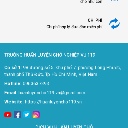
chó như con
CHI PHÍ
Chi phí hợp lý, đưa đón miễn phí
TRƯỜNG HUẤN LUYỆN CHÓ NGHIỆP VỤ 119
Cơ sở 1:
98 đường số 5, khu phố 7, phường Long Phước,
thành phố Thủ Đức, Tp Hồ Chí Minh, Việt Nam
Hotline:
0963637393​
Email:
huanluyencho119.vn@gmail.com
Website:
https://huanluyencho119.vn
DỊCH VỤ HUẤN LUYỆN CHÓ