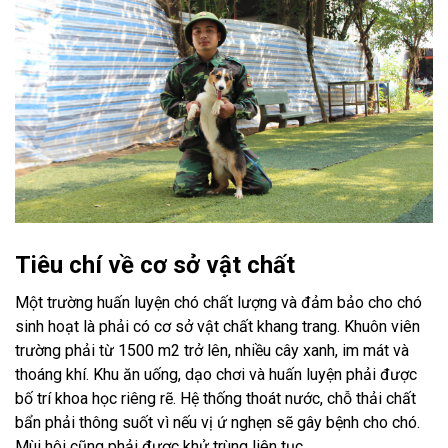
Tiêu chí về cơ sở vật chất
Một trường huấn luyện chó chất lượng và đảm bảo cho chó
sinh hoạt là phải có cơ sở vật chất khang trang. Khuôn viên
trường phải từ 1500 m2 trở lên, nhiều cây xanh, im mát và
thoáng khí. Khu ăn uống, dạo chơi và huấn luyện phải được
bố trí khoa học riêng rẽ. Hệ thống thoát nước, chỗ thải chất
bẩn phải thông suốt vì nếu vị ứ nghẹn sẽ gây bệnh cho chó.
Mùi hôi cũng phải được khử trùng liên tục.