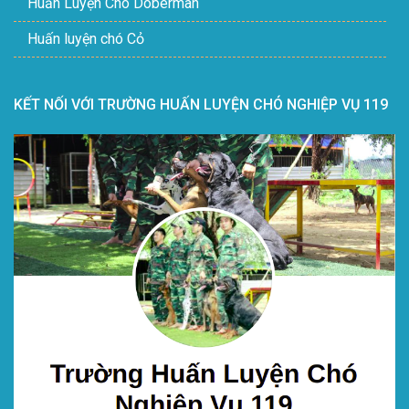
Huấn Luyện Chó Doberman
Huấn luyện chó Cỏ
KẾT NỐI VỚI TRƯỜNG HUẤN LUYỆN CHÓ NGHIỆP VỤ 119