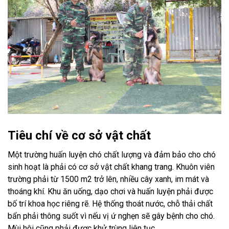
Tiêu chí về cơ sở vật chất
Một trường huấn luyện chó chất lượng và đảm bảo cho chó
sinh hoạt là phải có cơ sở vật chất khang trang. Khuôn viên
trường phải từ 1500 m2 trở lên, nhiều cây xanh, im mát và
thoáng khí. Khu ăn uống, dạo chơi và huấn luyện phải được
bố trí khoa học riêng rẽ. Hệ thống thoát nước, chỗ thải chất
bẩn phải thông suốt vì nếu vị ứ nghẹn sẽ gây bệnh cho chó.
Mùi hôi cũng phải được khử trùng liên tục.