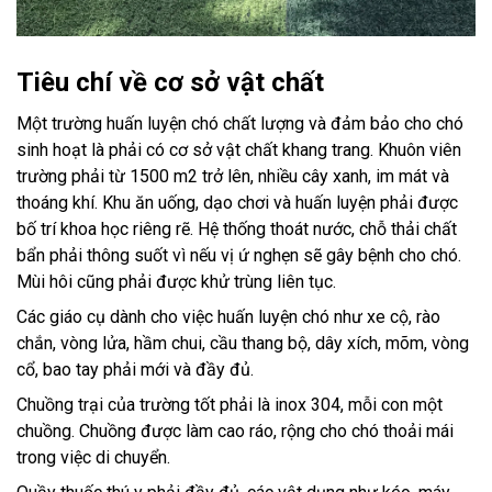
Tiêu chí về cơ sở vật chất
Một trường huấn luyện chó chất lượng và đảm bảo cho chó
sinh hoạt là phải có cơ sở vật chất khang trang. Khuôn viên
trường phải từ 1500 m2 trở lên, nhiều cây xanh, im mát và
thoáng khí. Khu ăn uống, dạo chơi và huấn luyện phải được
bố trí khoa học riêng rẽ. Hệ thống thoát nước, chỗ thải chất
bẩn phải thông suốt vì nếu vị ứ nghẹn sẽ gây bệnh cho chó.
Mùi hôi cũng phải được khử trùng liên tục.
Các giáo cụ dành cho việc huấn luyện chó như xe cộ, rào
chắn, vòng lửa, hầm chui, cầu thang bộ, dây xích, mõm, vòng
cổ, bao tay phải mới và đầy đủ.
Chuồng trại của trường tốt phải là inox 304, mỗi con một
chuồng. Chuồng được làm cao ráo, rộng cho chó thoải mái
trong việc di chuyển.