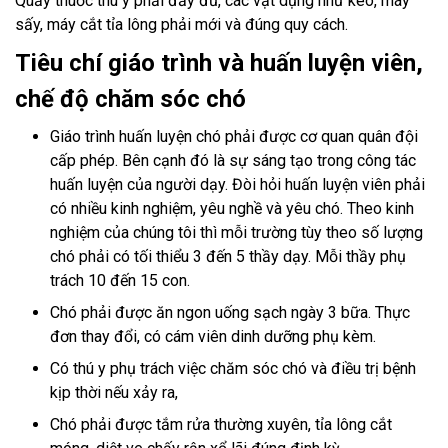
Quầy thuốc thú y phải đầy đủ, các vật dụng như kéo, máy
sấy, máy cắt tỉa lông phải mới và đúng quy cách.
Tiêu chí giáo trình và huấn luyện viên,
chế độ chăm sóc chó
Giáo trình huấn luyện chó phải được cơ quan quân đội
cấp phép. Bên cạnh đó là sự sáng tạo trong công tác
huấn luyện của người dạy. Đòi hỏi huấn luyện viên phải
có nhiều kinh nghiệm, yêu nghề và yêu chó. Theo kinh
nghiệm của chúng tôi thì mỗi trường tùy theo số lượng
chó phải có tối thiểu 3 đến 5 thầy dạy. Mỗi thầy phụ
trách 10 đến 15 con.
Chó phải được ăn ngon uống sạch ngày 3 bữa. Thực
đơn thay đổi, có cám viên dinh dưỡng phụ kèm.
Có thú y phụ trách việc chăm sóc chó và điều trị bệnh
kịp thời nếu xảy ra,
Chó phải được tắm rửa thường xuyên, tỉa lông cắt