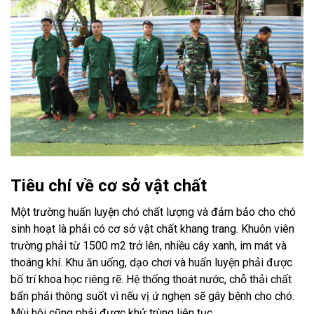
Tiêu chí về cơ sở vật chất
Một trường huấn luyện chó chất lượng và đảm bảo cho chó
sinh hoạt là phải có cơ sở vật chất khang trang. Khuôn viên
trường phải từ 1500 m2 trở lên, nhiều cây xanh, im mát và
thoáng khí. Khu ăn uống, dạo chơi và huấn luyện phải được
bố trí khoa học riêng rẽ. Hệ thống thoát nước, chỗ thải chất
bẩn phải thông suốt vì nếu vị ứ nghẹn sẽ gây bệnh cho chó.
Mùi hôi cũng phải được khử trùng liên tục.