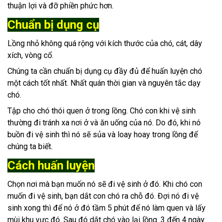
thuận lợi và đỡ phiền phức hơn.
Chuẩn bị dụng cụ
Lồng nhỏ không quá rộng với kích thước của chó, cát, dây
xích, vòng cổ.
Chúng ta cần chuẩn bị dụng cụ đầy đủ để huấn luyện chó
một cách tốt nhất. Nhất quán thời gian và nguyên tắc dạy
chó.
Tập cho chó thói quen ở trong lồng. Chó con khi vệ sinh
thường đi tránh xa nơi ở và ăn uống của nó. Do đó, khi nó
buồn đi vệ sinh thì nó sẽ sủa và loay hoay trong lồng để
chúng ta biết.
Cách huấn luyện
Chọn nơi mà bạn muốn nó sẽ đi vệ sinh ở đó. Khi chó con
muốn đi vệ sinh, bạn dắt con chó ra chỗ đó. Đợi nó đi vệ
sinh xong thì để nó ở đó tầm 5 phút để nó làm quen và lấy
mùi khu vực đó. Sau đó dắt chó vào lại lồng. 3 đến 4 ngày