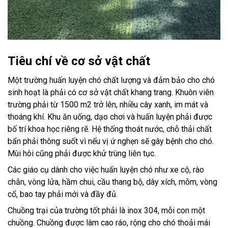
Tiêu chí về cơ sở vật chất
Một trường huấn luyện chó chất lượng và đảm bảo cho chó
sinh hoạt là phải có cơ sở vật chất khang trang. Khuôn viên
trường phải từ 1500 m2 trở lên, nhiều cây xanh, im mát và
thoáng khí. Khu ăn uống, dạo chơi và huấn luyện phải được
bố trí khoa học riêng rẽ. Hệ thống thoát nước, chỗ thải chất
bẩn phải thông suốt vì nếu vị ứ nghẹn sẽ gây bệnh cho chó.
Mùi hôi cũng phải được khử trùng liên tục.
Các giáo cụ dành cho việc huấn luyện chó như xe cộ, rào
chắn, vòng lửa, hầm chui, cầu thang bộ, dây xích, mõm, vòng
cổ, bao tay phải mới và đầy đủ.
Chuồng trại của trường tốt phải là inox 304, mỗi con một
chuồng. Chuồng được làm cao ráo, rộng cho chó thoải mái