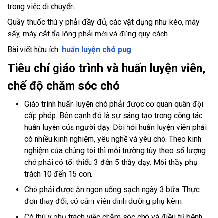
trong việc di chuyển.
Quầy thuốc thú y phải đầy đủ, các vật dụng như kéo, máy
sấy, máy cắt tỉa lông phải mới và đúng quy cách.
Bài viết hữu ích:
huấn luyện chó pug
Tiêu chí giáo trình và huấn luyện viên,
chế độ chăm sóc chó
Giáo trình huấn luyện chó phải được cơ quan quân đội
cấp phép. Bên cạnh đó là sự sáng tạo trong công tác
huấn luyện của người dạy. Đòi hỏi huấn luyện viên phải
có nhiều kinh nghiệm, yêu nghề và yêu chó. Theo kinh
nghiệm của chúng tôi thì mỗi trường tùy theo số lượng
chó phải có tối thiểu 3 đến 5 thầy dạy. Mỗi thầy phụ
trách 10 đến 15 con.
Chó phải được ăn ngon uống sạch ngày 3 bữa. Thực
đơn thay đổi, có cám viên dinh dưỡng phụ kèm.
Có thú y phụ trách việc chăm sóc chó và điều trị bệnh