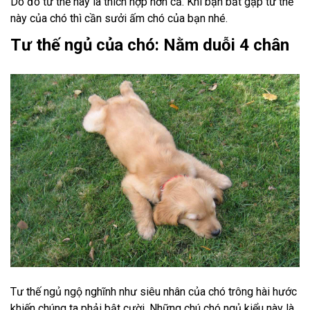
Do đó tư thế này là thích hợp hơn cả. Khi bạn bắt gặp tư thế
này của chó thì cần sưởi ấm chó của bạn nhé.
Tư thế ngủ của chó: Nằm duỗi 4 chân
Tư thế ngủ ngộ nghĩnh như siêu nhân của chó trông hài hước
khiến chúng ta phải bật cười. Những chú chó ngủ kiểu này là