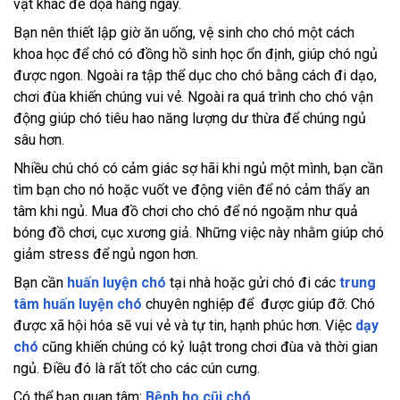
vật khác đe dọa hằng ngày.
Bạn nên thiết lập giờ ăn uống, vệ sinh cho chó một cách
khoa học để chó có đồng hồ sinh học ổn định, giúp chó ngủ
được ngon. Ngoài ra tập thể dục cho chó bằng cách đi dạo,
chơi đùa khiến chúng vui vẻ. Ngoài ra quá trình cho chó vận
động giúp chó tiêu hao năng lượng dư thừa để chúng ngủ
sâu hơn.
Nhiều chú chó có cảm giác sợ hãi khi ngủ một mình, bạn cần
tìm bạn cho nó hoặc vuốt ve động viên để nó cảm thấy an
tâm khi ngủ. Mua đồ chơi cho chó để nó ngoặm như quả
bóng đồ chơi, cục xương giả. Những việc này nhằm giúp chó
giảm stress để ngủ ngon hơn.
Bạn cần
huấn luyện chó
tại nhà hoặc gửi chó đi các
trung
tâm huấn luyện chó
chuyên nghiệp để được giúp đỡ. Chó
được xã hội hóa sẽ vui vẻ và tự tin, hạnh phúc hơn. Việc
dạy
chó
cũng khiến chúng có kỷ luật trong chơi đùa và thời gian
ngủ. Điều đó là rất tốt cho các cún cưng.
Có thể bạn quan tâm:
Bệnh ho cũi chó