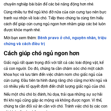
chuyên nghiệp bài bản để các bé năng động hơn nhé.
Cùng nhiều tư thế ngủ khó đỡ nữa của cún cưng tạo nên bực
tranh vui nhộn về loài chó. Tiếp theo chúng ta cùng tìm hiểu
cách để giúp cún cưng ngủ ngon hơn nhằm giúp các bé luôn
được khỏe mạnh nhé.
Mời bạn xem thêm:
Bênh pravo ở chó, nguyên nhân, triệu
chứng và cách điều trị
Cách giúp chó ngủ ngon hơn
Giấc ngủ rất quan trọng đối với tất cả các loài động vật, kể
cả con người. Do đó, chúng ta cần chăm sóc chó một cách
khoa học và lưu tâm đến việc chăm nom cho giấc ngủ của
cún cưng. Đầu tiên ta hình dung rằng chó cũng mơ khi ngủ và
có nhiều yếu tố quyết định đến chất lượng giấc ngủ của chó.
Nếu một chú chó bị đánh, hù dọa, trải qua những sự sợ hãi
thì khi ngủ cũng gặp ác mộng và không được ngon. Vì thế,
chúng ta cần đối xử ân cần với chó. Tránh việc chó bị các con